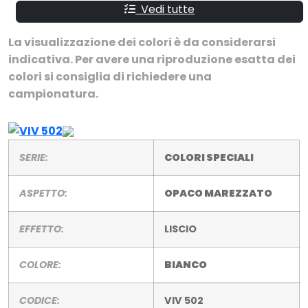
Vedi tutte
La visualizzazione dei colori è da considerarsi
indicativa. Per avere una riproduzione esatta dei
colori si consiglia di richiedere una
campionatura.
SERIE:
COLORI SPECIALI
ASPETTO:
OPACO MAREZZATO
EFFETTO:
LISCIO
COLORE:
BIANCO
CODICE:
VIV 502