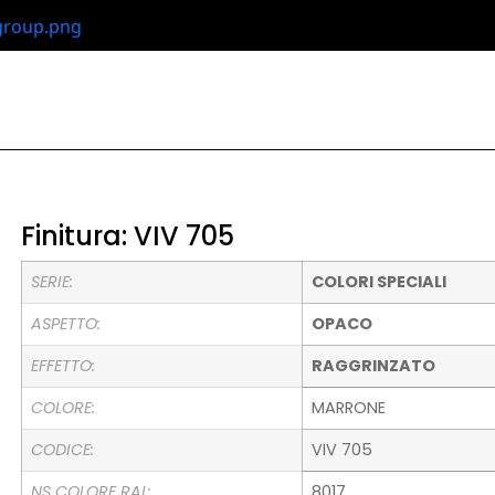
Finitura: VIV 705
SERIE:
COLORI SPECIALI
ASPETTO:
OPACO
EFFETTO:
RAGGRINZATO
COLORE:
MARRONE
CODICE:
VIV 705
NS COLORE RAL:
8017