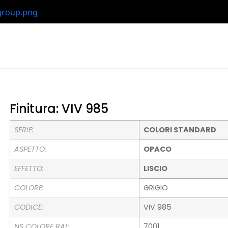
Finitura: VIV 985
SERIE:
COLORI STANDARD
ASPETTO:
OPACO
EFFETTO:
LISCIO
COLORE:
GRIGIO
CODICE:
VIV 985
NS COLORE RAL:
7001