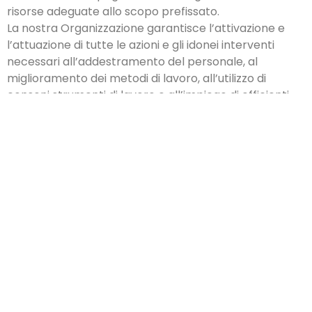
risorse adeguate allo scopo prefissato.
La nostra Organizzazione garantisce l’attivazione e
l’attuazione di tutte le azioni e gli idonei interventi
necessari all’addestramento del personale, al
miglioramento dei metodi di lavoro, all’utilizzo di
consoni strumenti di lavoro e all’impiego di efficienti
apparecchiature di monitoraggio e misurazione.
Il
Responsabile Gestione Qualità (REGQ)
è la
persona di riferimento relativamente all’ambito
qualità, ed ha l’autorità per agire, e la responsabilità di
assicurare, che i requisiti del SGQ aziendale siano
implementati e mantenuti consoni da tutti; e a tutti i
livelli della nostra Organizzazione.
Il Responsabile Gestione Qualità attua una costante
sorveglianza sull’efficacia del Sistema Gestione
Qualità, i cui risultati saranno periodicamente riportati
alla Direzione, al fine di consentire a quest’ultima di
attuare periodicamente, in occasione del riesame